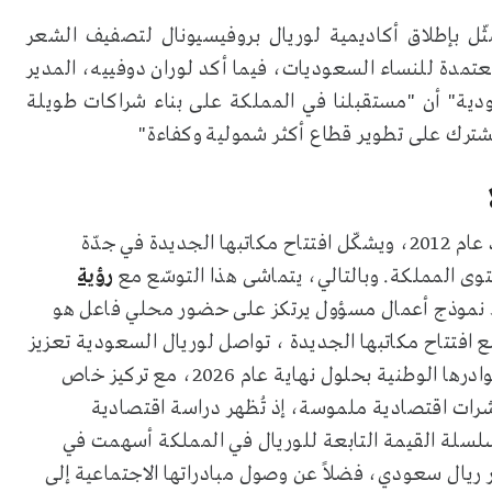
ّل بإطلاق أكاديمية لوريال بروفيسيونال لتصفيف الشعر
 معتمدة للنساء السعوديات، فيما أكد لوران دوفييه، المدير
دية" أن "مستقبلنا في المملكة على بناء شراكات طويلة
مشترك على تطوير قطاع أكثر شمولية وكفاءة"
تتواجد مجموعة لوريال في المملكة العربية السعودية منذ عام 2012، ويشكّل افتتاح مكاتبها الجديدة في جدّة
 المملكة. وبالتالي، يتماشى هذا التوسّع مع
رؤية
اء نموذج أعمال مسؤول يرتكز على حضور محلي فاعل هو
افتتاح مكاتبها الجديدة ، تواصل لوريال السعودية تعزيز
حضورها المحلي من خلال خطط تهدف إلى مضاعفة عدد كوادرها الوطنية بحلول نهاية عام 2026، مع تركيز خاص
شرات اقتصادية ملموسة، إذ تُظهر دراسة اقتصادية
أجرتها هيئة أستيريز ونُشرت في سبتمبر 2025 أنّ سلسلة القيمة التابعة للوريال في المملكة أسهمت في
وظيفة، وحققت مبيعات إجمالية بقيمة 3.2 مليار ريال سعودي، فضلاً عن وصول مبادراتها الاجتماعية إلى