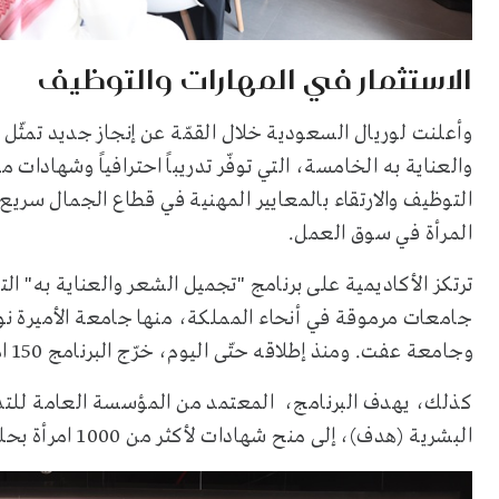
الاستثمار في المهارات والتوظيف
وأعلنت لوريال السعودية خلال القمّة عن إنجاز جديد تمثّل
والعناية به الخامسة، التي توفّر تدريباً احترافياً وشهاد
التوظيف والارتقاء بالمعايير المهنية في قطاع الجمال سري
المرأة في سوق العمل.
ترتكز الأكاديمية على برنامج "تجميل الشعر والعناية به" الت
جامعات مرموقة في أنحاء المملكة، منها جامعة الأميرة ن
وجامعة عفت. ومنذ إطلاقه حتّى اليوم، خرّج البرنامج 150 امرأة سعودية، محققاً نسبة توظيف وصلت إلى 71 بالمئة.
كذلك، يهدف البرنامج، المعتمد من المؤسسة العامة للتدر
البشرية (هدف)، إلى منح شهادات لأكثر من 1000 امرأة بحلول العام 2029.