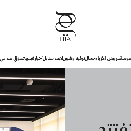
وضة
عروض الأزياء
جمال
ترفيه وفنون
لايف ستايل
أخبار
فيديو
تسوّقي مع هي
فتتح