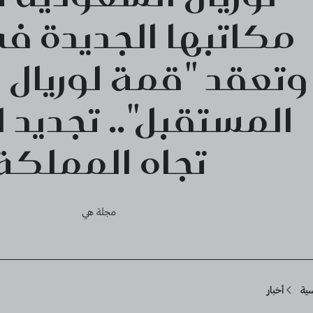
مكاتبها الجديدة ف
وتعقد "قمة لوريال 
المستقبل".. تجديد ال
تجاه المملكة
مجلة هي
Breadcru
سية
أخبار