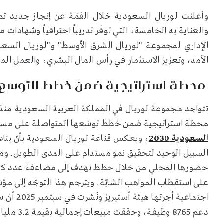
وأعلنت لوريال السعودية خلال القمّة عن إنجاز جديد تمث
والعناية به الخامسة، التي توفّر تدريباً احترافياً وشهادات
الإداري لمجموعة "لوريال الشرق الأوسط" و"لوريال السعو
الأمد، وتعزيز الاستثمار في رأس المال البشري، والعمل ال
محطة استراتيجية ضمن خطط التوسع
محطة استراتيجية ضمن خطط توسّعها المتواصلة على مستوى
السعودية 2030
، ويعكس قناعة لوريال السعودية بأنّ بن
السبيل الوحيد لتحقيق نمو مستدام على المدى الطويل. ومع 
على استقطاب المواهب الشابّة. ويترجم هذا التوجّه إلى مؤ
اجتماعية 
دعم 8765 