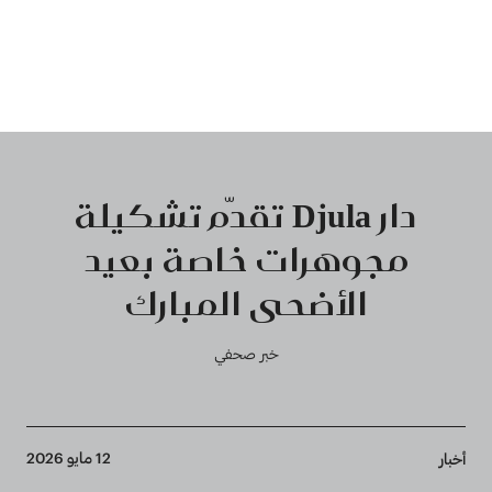
دار Djula تقدّم تشكيلة
مجوهرات خاصة بعيد
الأضحى المبارك
خبر صحفي
Breadcrumb
12 مايو 2026
أخبار