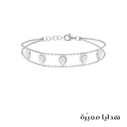
هدايا معبّرة