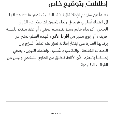
إطلالاتٍ بتوقيعٍ خاص
بعيداً عن مفهوم الإطلالة المرتبطة بالمناسبة، تدعو
عشاقها
Djula
إلى اعتماد أسلوبٍ فريد في ارتداء المجوهرات يعبّر عن الذوق
الخاص، كارتداء خاتم مميز بتصميم نحتي، أو عقد مبتكر بلمسة
جريئة، أو زوج مميز من
أقراط الأذن
، فهذه القطع تمنح من
يرتديها القدرة على ابتكار إطلالة تعبّر عنه تماماً. فالمزج بين
الخامات المختلفة، والتلاعب بالنِّسب، واعتماد التباين، يضفي
إحساساً بالتفرّد، لأن الأناقة تنطلق من الطابع الشخصي وليس من
القوالب التقليدية