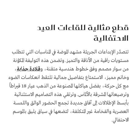
قطع مثالية للقاءات العيد
الاحتفالية
تتصدّر الإبداعات الجريئة مشهد الموضة في المناسبات التي تتطلب
مستويات راقية من الأناقة والتميز. وتضمن هذه التوليفة المكوّنة
من سوار مصمم وفق خطوط هندسية متقنة، و
قلادة جذابة
،
وخاتم مميز، الاستمتاع بتفاصيل جمالية تلتقط انعكاسات الضوء
مع كل حركة، بفضل هياكلها المصنوعة من الذهب عيار 18 قيراطاً
وترصيعاتها المشرقة بالألماس. وترتقي هذه التصاميم الاستثنائية
بأبسط الإطلالات إلى آفاق جديدة تجمع الحضور الواثق واللمسة
العصرية والفخامة غير المتكلفة، لتضعها في سياق يليق بالموسم
الاحتفالي
.