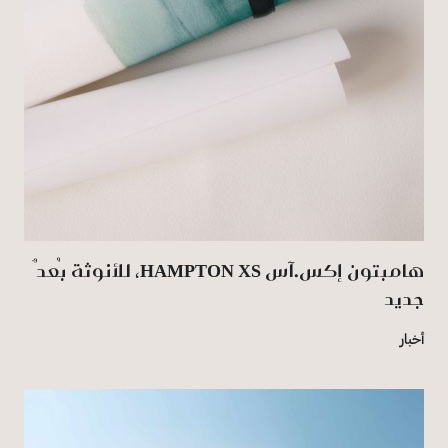
هامبتون إكس.آس HAMPTON XS، للأنوثة بُعدٌ
جديد
أخبار