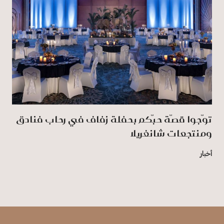
توّجوا قصّة حبّكم بحفلة زفاف في رِحاب فنادق
ومنتجعات شانغريلا
أخبار