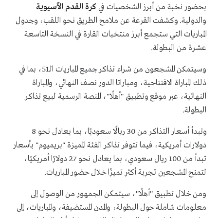
بحضور نخبة من أبرز الشخصيات في
كرة القدم الآسيوية
والدولية. وكشفت القرعة عن ملامح الطريق نحو اللقب، وجدول
المباريات التي ستجمع أبرز منتخبات القارة في النسخة التاسعة
عشرة من البطولة.
وسيتمكن المشجعون من شراء تذاكر جميع المباريات الـ51، بما في
ذلك المباراة الافتتاحية، ومباراتا الدور نصف النهائي، والمباراة
النهائية، عبر موقع وتطبيق "أهلًا"، المنصة الرسمية لبيع تذاكر
البطولة.
وتبدأ أسعار التذاكر من 30 ريالًا سعوديًا، بما يعادل نحو 8
دولارات أمريكية، فيما تتوفر تذاكر الفئة المميزة "بريميوم" بأسعار
تبدأ من 100 ريال سعودي، بما يعادل نحو 27 دولارًا أمريكيًا،
لتمنح المشجعين تجربة أكثر تميزًا خلال حضور المباريات.
ومن خلال تطبيق "أهلًا"، سيتمكن الجمهور من الوصول إلى
معلومات شاملة حول البطولة، والمدن المستضيفة، والمباريات، إلى