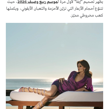
يظهر تصميم “إيفا” لأول مرة ل
موسم ربيع وصيف 2026
، حيث
تتنوّع أحجام الأزهار التي تزيّن الأحزمة والثعبان الأيقوني، ويكملها
كعب مخروطي مميّز.