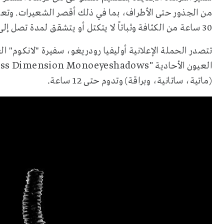
من الجذور حتى الأطراف، بما في ذلك أقصر الشعيرات. وتعم
30 ساعة من الكثافة وثباتاً لا يتكتل أو يتشقق لمدة تصل إلى 24 ساعة
تتصدر الحملة الإعلانية أوليفيا رودريغو، سفيرة "لانكوم" ال
ess Dimension Monoeyeshadows"
العيون الأحادية
.
(ماتية، ساتانية، وبراقة) وتدوم حتى 12 ساعة