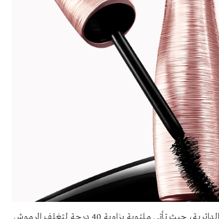
تتميز الفرشاة الجديدة بتصميم مستوحى من فرشاة الشعر الدائرية، حيث تأتي ملتوية بزاوية 40 درجة لتغلف الرموش