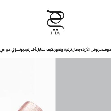
وضة
عروض الأزياء
جمال
ترفيه وفنون
لايف ستايل
أخبار
فيديو
تسوّقي مع هي