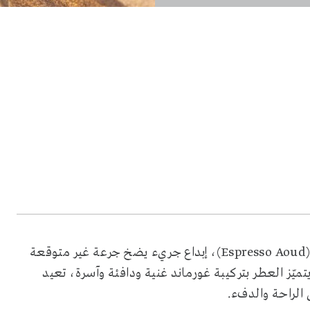
كشفت دار "روجا لندن" عن عطرها الجديد "إسبريسو عود" (Espresso Aoud)، إبداع جريء يضخ جرعة غير متوقعة
Ao) الأيقونية الشهيرة. يتميّز العطر بتركيبة غورماند غنية ودافئة وآسرة، تعيد
الراحة والدفء.