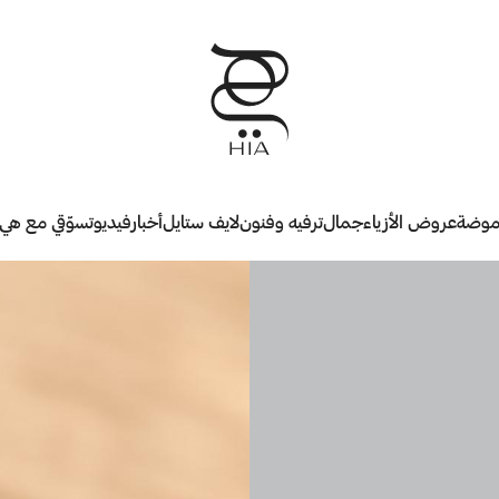
وضة
عروض الأزياء
جمال
ترفيه وفنون
لايف ستايل
أخبار
فيديو
تسوّقي مع هي