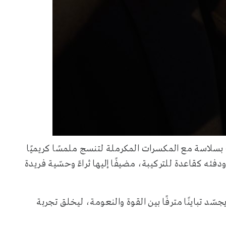
بسلاسة مع المكسرات المكرملة لتنسج ملمسًا كريميًا
ئه كقاعدة للتركيبة، مضيفًا إليها ثراءً وحسّية فريدة
ّد تباينًا مترفًا بين القوة والنعومة، ليخلق تجربة