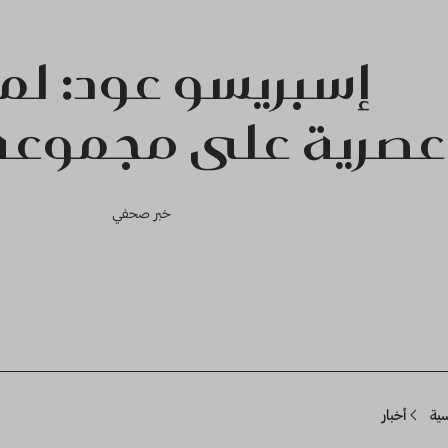
إسبريسو عود: ل
عصرية على مجموعة 
خبر صحفي
Breadcru
سية
أخبار