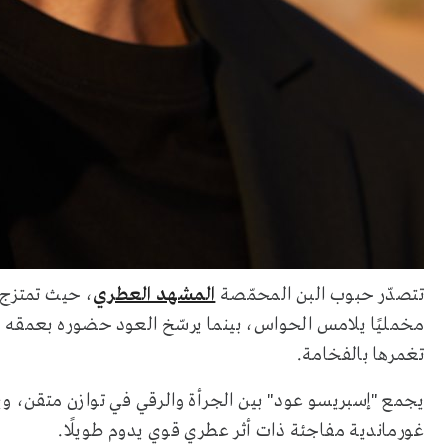
تتصدّر حبوب البن المحمّصة
المشهد العطري
، حيث تمتزج 
مخمليًا يلامس الحواس، بينما يرسّخ العود حضوره بعمقه ودف
تغمرها بالفخامة.
يجمع "إسبريسو عود" بين الجرأة والرقي في توازن متقن، ويجس
غورماندية مفاجئة ذات أثر عطري قوي يدوم طويلًا.