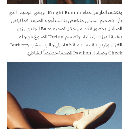
وتكشف الدار عن حذاء Knight Runner الرياضي الجديد، الذي
يأتي بتصميم انسيابي منخفض يناسب أجواء الصيف. كما ترتقي
الصنادل بحضور لافت من خلال تصميم Baez الجلدي المزين
بتقنية الدرزات المتتالية، وتصميم Urchin المصنوع من جلد
الغزال والمزين بتقليمات متقاطعة، إلى جانب شبشب Burberry
Check وصنادل Pavilion المصممة خصيصاً للشاطئ.