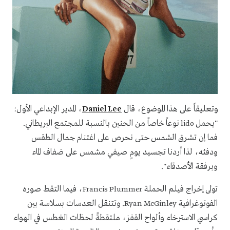
وتعليقاً على هذا الموضوع، قال
، المدير الإبداعي الأول:
Daniel Lee
"يحمل
نوعاً خاصاً من الحنين بالنسبة للمجتمع البريطاني.
lido
فما إن تشرق الشمس حتى نحرص على اغتنام جمال الطقس
ودفئه، لذا أردنا تجسيد يومٍ صيفي مشمس على ضفاف الماء
وبرفقة الأصدقاء".
تولى إخراج فيلم الحملة
، فيما التقط صوره
Francis Plummer
الفوتوغرافية
. وتتنقل العدسات بسلاسة بين
Ryan McGinley
كراسي الاسترخاء وألواح القفز، ملتقطةً لحظات الغطس في الهواء