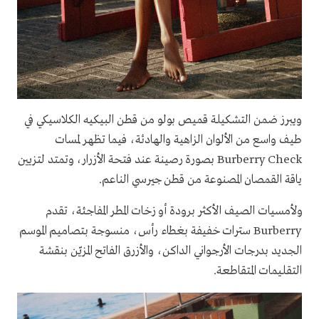
ويبرز ضمن التشكيلة قميص بولو من قطن البيكيه الكلاسيكي في
طيف واسع من الألوان الزاهية والهادئة، فيما تظهر لمسات
Burberry Check بصورة رصينة عند فتحة الأزرار، وتمتد لتزيين
ياقة القمصان المصنوعة من قطن جيرسي الناعم.
ولأمسيات الصيف الأكثر برودة أو زخات المطر المفاجئة، تقدم
Burberry سترات خفيفة بغطاء رأس، منسوجة بتصاميم الموسم
الجديد بدرجات الأرجواني الداكن، والأزرق الفاتح المزيّن بنقشة
التقليمات المتقاطعة.