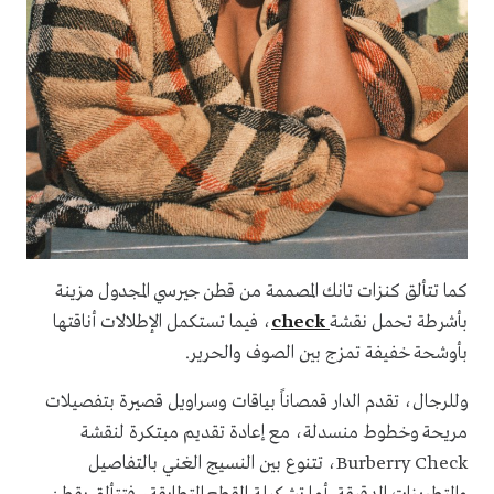
كما تتألق كنزات تانك المصممة من قطن جيرسي المجدول مزينة
بأشرطة تحمل نقشة
check
، فيما تستكمل الإطلالات أناقتها
بأوشحة خفيفة تمزج بين الصوف والحرير.
وللرجال، تقدم الدار قمصاناً بياقات وسراويل قصيرة بتفصيلات
مريحة وخطوط منسدلة، مع إعادة تقديم مبتكرة لنقشة
Burberry Check، تتنوع بين النسيج الغني بالتفاصيل