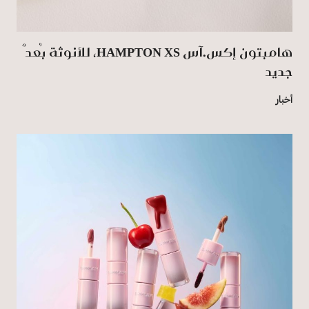
هامبتون إكس.آس HAMPTON XS، للأنوثة بُعدٌ
جديد
أخبار