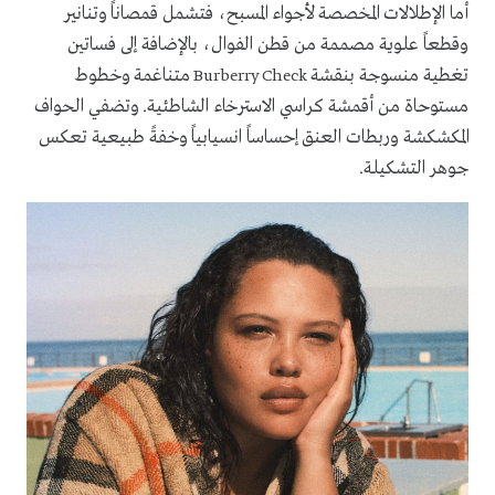
أما الإطلالات المخصصة لأجواء المسبح، فتشمل قمصاناً وتنانير
وقطعاً علوية مصممة من قطن الفوال، بالإضافة إلى فساتين
تغطية منسوجة بنقشة
متناغمة وخطوط
Burberry Check
مستوحاة من أقمشة كراسي الاسترخاء الشاطئية. وتضفي الحواف
المكشكشة وربطات العنق إحساساً انسيابياً وخفةً طبيعية تعكس
جوهر التشكيلة.