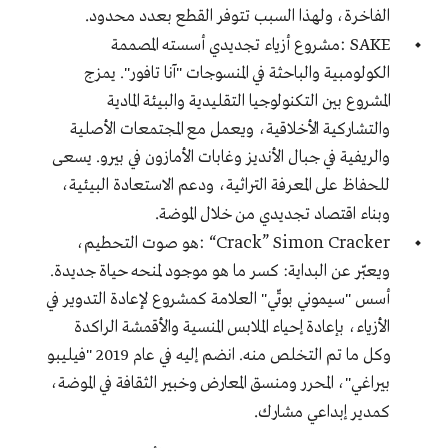
.
الفاخرة، ولهذا السبب تتوفر القطع بعدد محدود
:
SAKE
مشروع أزياء تجديدي أسسته المصممة
الكولومبية والباحثة في المنسوجات "آنا تافور". يمزج
المشروع بين التكنولوجيا التقليدية والبيئة المادية
والتشاركية الأخلاقية، ويعمل مع المجتمعات الأصلية
والريفية في جبال الأنديز وغابات الأمازون في بيرو. يسعى
للحفاظ على المعرفة التراثية، ودعم الاستعادة البيئية،
.
وبناء اقتصاد تجديدي من خلال الموضة
: “Crack”
Simon Cracker
هو صوت التحطيم،
ويعبّر عن البداية: كسر ما هو موجود لمنحه حياة جديدة.
أسس "سيموني بوتّي" العلامة كمشروع لإعادة التدوير في
الأزياء، بإعادة إحياء الملابس المنسية والأقمشة الراكدة
وكل ما تم التخلص منه. انضم إليه في عام 2019 "فيليبو
بيراغي"، المحرر ومنسق المعارض وخبير الثقافة في الموضة،
.
كمدير إبداعي مشارك