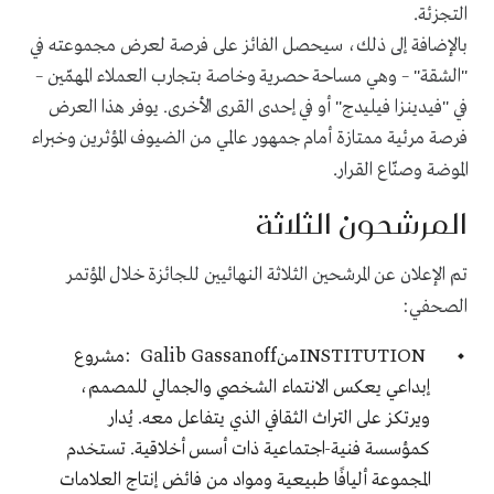
.
التجزئة
بالإضافة إلى ذلك، سيحصل الفائز على فرصة لعرض مجموعته في
"الشقة" – وهي مساحة حصرية وخاصة بتجارب العملاء المهمّين –
في "فيدينزا فيليدج" أو في إحدى القرى الأخرى. يوفر هذا العرض
فرصة مرئية ممتازة أمام جمهور عالمي من الضيوف المؤثرين وخبراء
.
الموضة وصنّاع القرار
المرشحون الثلاثة
تم الإعلان عن المرشحين الثلاثة النهائيين للجائزة خلال المؤتمر
:
الصحفي
:
Galib Gassanoff
INSTITUTION
من
مشروع
إبداعي يعكس الانتماء الشخصي والجمالي للمصمم،
ويرتكز على
التراث الثقافي
الذي يتفاعل معه. يُدار
كمؤسسة فنية-اجتماعية ذات أسس أخلاقية. تستخدم
المجموعة أليافًا طبيعية ومواد من فائض إنتاج العلامات