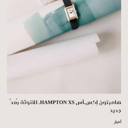
هامبتون إكس.آس HAMPTON XS، للأنوثة بُعدٌ
جديد
أخبار