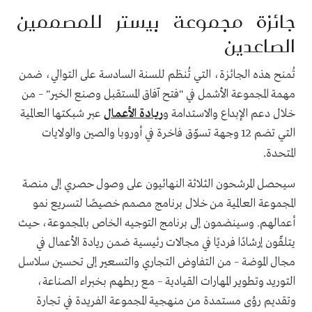
جائزة مجموعة بيستر للمصممين
الصاعدين
تُمنح هذه الجائزة، التي تُنظم للسنة السادسة على التوالي، ضمن
مهمة المجموعة الأشمل في "فتح آفاق المستقبل وصنع الخير" – من
خلال دعم الإبداع والاستدامة و
ريادة الأعمال
عبر شبكتها العالمية
التي تضم 12 وجهة تسوّق فاخرة في أوروبا والصين والولايات
.
المتحدة
سيحصل المرشحون الثلاثة النهائيون على وصول حصري إلى منصة
المجموعة العالمية من خلال برنامج مصمم خصيصًا لتسريع نمو
أعمالهم. وسينضمون إلى برنامج التوجيه الخاص بالمجموعة، حيث
يتلقّون إرشادًا فرديًا في مجالات رئيسية ضمن ريادة الأعمال في
مجال الموضة – من التفاوض التجاري والتسعير إلى تحسين سلاسل
التوريد وتطوير المهارات القيادية – مع ربطهم بخبراء الصناعة،
وتقديم رؤى مستمدة من منهجية المجموعة الفريدة في تجارة