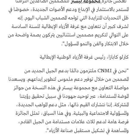
"
تعكس جائزة
مجموعة بيستر
للمصممين الصاعدين التزامنا
المستمر بالاستثمار في الإبداع ودعم الأصوات الجديدة، خصوصًا في
ظل التحديات المتزايدة التي تواجه المصممين الشباب اليوم. إنه
لشرف كبير أن نتعاون مع غرفة الأزياء الإيطالية للسنة السادسة
على التوالي لتكريم مصممين استثنائيين يتركون بصمة واضحة من
."
خلال الابتكار والفن والنمو المسؤول
كارلو كابازا، رئيس غرفة الأزياء الوطنية الإيطالية
CNMI
"
نحن في
ملتزمون دائمًا بدعم الجيل الجديد من
المصممين من خلال توفير دعم ملموس لتطوير إبداعهم. ويسعدنا
مواصلة التعاون مع مجموعة بيستر في هذه النسخة من جوائز
الموضة المستدامة، عبر توحيد جهودنا في سبيل تحقيق رؤيتنا
المشتركة. إننا نتشارك القيم ذاتها، مثل دعم المواهب الجديدة،
والمسؤولية الاجتماعية والبيئية. وفي هذا السياق، تمثل الجائزة
فرصة هامة لدعم ثلاث علامات مستدامة من الجيل القادم،
."
والمساهمة في تشكيل مستقبل صناعة الأزياء