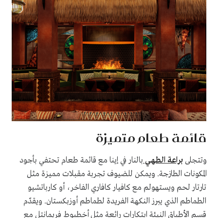
قائمة طعام متميزة
وتتجلى
براعة الطهي
بالنار في إينا مع قائمة طعام تحتفي بأجود
المكونات الطازجة. ويمكن للضيوف تجربة مقبلات مميزة مثل
تارتار لحم ويستهولم مع كافيار كافاري الفاخر، أو كارباتشيو
الطماطم الذي يبرز النكهة الفريدة لطماطم أوزبكستان. ويقدّم
قسم الأطباق النيئة ابتكارات رائعة مثل أخطبوط فريمانتل مع