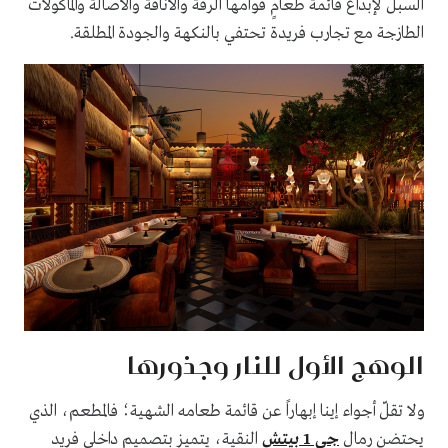
السبل لإبداع قائمة طعامٍ قوامها الرقة والأناقة والأصالة والمأكولات
الطازجة مع تجارب فريدة تحتفي بالنكهة والجودة المطلقة.
الوهج الأول للنار وجذورها
ولا تقلّ أجواء إينا إبهاراً عن قائمة طعامه الشهية؛ فالمطعم، الذي
يحتضن رمال
جي 1 بيتش
النقية، يتميز بتصميم داخلي فريد