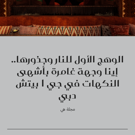
الوهج الأول للنار وجذورها..
إينا وجهة غامرة بأشهى
النكهات في جي 1 بيتش
دبي
مجلة هي