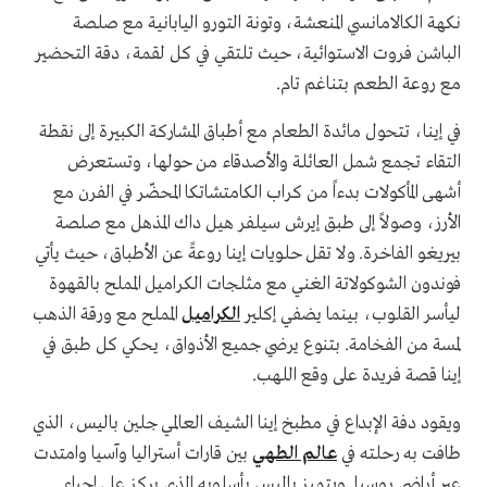
نكهة الكالامانسي المنعشة، وتونة التورو اليابانية مع صلصة
الباشن فروت الاستوائية، حيث تلتقي في كل لقمة، دقة التحضير
مع روعة الطعم بتناغم تام.
في إينا، تتحول مائدة الطعام مع أطباق المشاركة الكبيرة إلى نقطة
التقاء تجمع شمل العائلة والأصدقاء من حولها، وتستعرض
أشهى المأكولات بدءاً من كراب الكامتشاتكا المحضّر في الفرن مع
الأرز، وصولاً إلى طبق إيرش سيلفر هيل داك المذهل مع صلصة
بيريغو الفاخرة. ولا تقل حلويات إينا روعةً عن الأطباق، حيث يأتي
فوندون الشوكولاتة الغني مع مثلجات الكراميل المملح بالقهوة
ليأسر القلوب، بينما يضفي إكلير
الكراميل
المملح مع ورقة الذهب
لمسة من الفخامة. بتنوع يرضي جميع الأذواق، يحكي كل طبق في
إينا قصة فريدة على وقع اللهب.
ويقود دفة الإبداع في مطبخ إينا الشيف العالمي جلين باليس، الذي
طافت به رحلته في
عالم الطهي
بين قارات أستراليا وآسيا وامتدت
عبر أراضي روسيا. ويتميز باليس بأسلوبه الذي يركز على إحياء