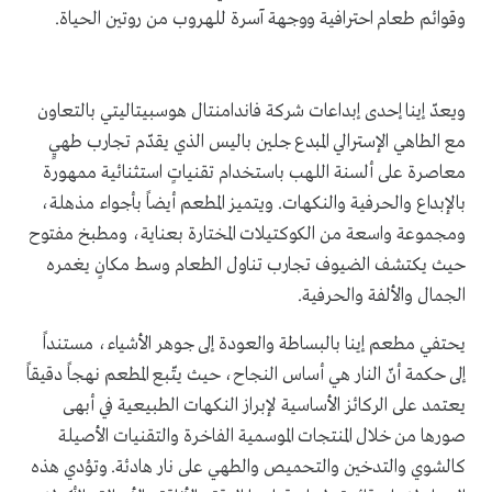
وقوائم طعام احترافية ووجهة آسرة للهروب من روتين الحياة.
ويعدّ إينا إحدى إبداعات شركة فاندامنتال هوسبيتاليتي بالتعاون
مع الطاهي الإسترالي المبدع جلين باليس الذي يقدّم تجارب طهيٍ
معاصرة على ألسنة اللهب باستخدام تقنياتٍ استثنائية ممهورة
بالإبداع والحرفية والنكهات. ويتميز المطعم أيضاً بأجواء مذهلة،
ومجموعة واسعة من الكوكتيلات المختارة بعناية، ومطبخ مفتوح
حيث يكتشف الضيوف تجارب تناول الطعام وسط مكانٍ يغمره
الجمال والألفة والحرفية.
يحتفي مطعم إينا بالبساطة والعودة إلى جوهر الأشياء، مستنداً
إلى حكمة أنّ النار هي أساس النجاح، حيث يتّبع المطعم نهجاً دقيقاً
يعتمد على الركائز الأساسية لإبراز النكهات الطبيعية في أبهى
صورها من خلال المنتجات الموسمية الفاخرة والتقنيات الأصيلة
كالشوي والتدخين والتحميص والطهي على نار هادئة. وتؤدي هذه