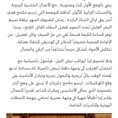
يشي بالوهج الأول للنار وجذورها، مع الأعمال الخشبية اليدوية
واللمسات الترابية للألوان الدافئة المتوهجة التي ترسم ملامح فضاءٍ
آسر. وفي ليالي الشتاء الباردة، يمكن للضيوف السهر برفقة نسيم
البحر العليل تحت النجوم بفضل السقف القابل للفتح، بينما
توفر المساحة المكيفة فسحةً تقي من حرّ الصيف. وكل تفصيل، من
الإضاءة المصممة خصيصاً للمكان إلى الموسيقى المنتقاة بعناية،
تتكامل الأجواء لتشكل مزيجاً متناغماً من الرقي والجمال.
وتمّ تصميم إينا ليواكب نبض الليل، فيتحول بانسيابية مع
احتضان الغروب إلى وجهة دافئة تنبض بالحياة. إنه مساحة تدعو
لقضاء الوقت بكلّ أريحية والتجول بحرية وتبادل الأحاديث على
وقع الكوكتيلات، لرسم ملامح ذكرياتٍ لا تنسى على وهج النار.
بتصميمه الذي يحاكي الأحاسيس ويحّرك المشاعر تقديراً للجمال،
يقدّم إينا أطباقاً شهية في وجهة عصرية تحتفي ببهجة اللحظات
اليومية والمناسبات الخاصة.