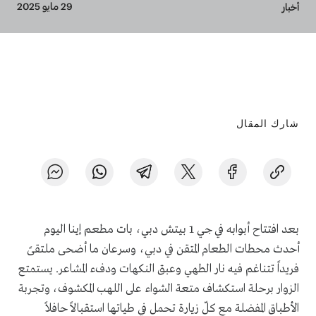
Breadcrumb
29 مايو 2025
أخبار
شارك المقال
بعد افتتاح أبوابه في جي 1 بيتش دبي، بات مطعم إينا اليوم
أحدث محطات الطعام المتقن في دبي، وسرعان ما أضحى ملتقىً
فريداً تتناغم فيه نار الطهي وعبق النكهات ودفء المشاعر. يستمتع
الزوار برحلة استكشاف متعة الشواء على اللهب المكشوف، وتجربة
الأطباق المفضلة مع كلّ زيارة تحمل في طياتها استقبالاً حافلاً