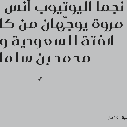
نجما اليوتيوب أنس 
مروة يوجّهان من كا
لافتة للسعودية وا
محمد بن سلما
هي
Breadcru
سية
أخبار