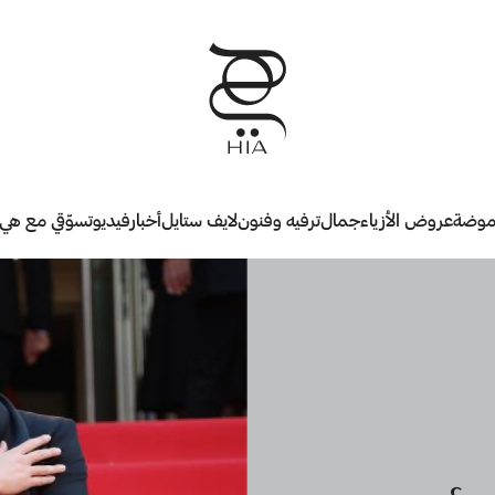
وضة
عروض الأزياء
جمال
ترفيه وفنون
لايف ستايل
أخبار
فيديو
تسوّقي مع هي