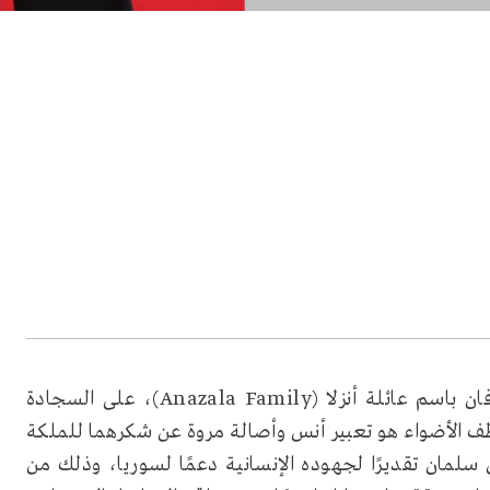
تألق نجما اليوتيوب العالميان أنس وأصالة مروة، المعروفان باسم عائلة أنزلا (Anazala Family)، على السجادة
ينمائي. وما خطف الأضواء هو تعبير أنس وأصالة مروة عن شكرهما للملكة
لمان تقديرًا لجهوده الإنسانية دعمًا لسوريا، وذلك من