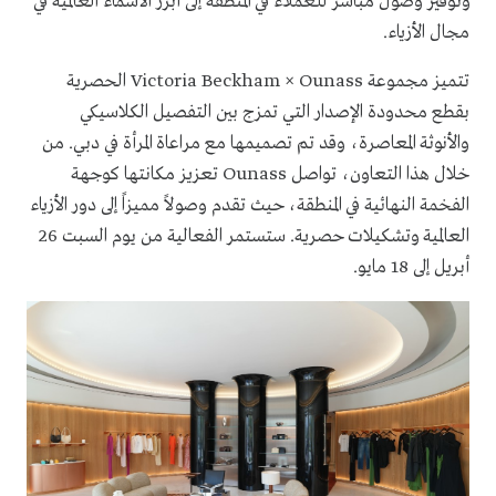
وتوفير وصول مباشر للعملاء في المنطقة إلى أبرز الأسماء العالمية في
مجال الأزياء.
تتميز مجموعة Victoria Beckham × Ounass الحصرية
بقطع محدودة الإصدار التي تمزج بين التفصيل الكلاسيكي
والأنوثة المعاصرة، وقد تم تصميمها مع مراعاة المرأة في دبي. من
خلال هذا التعاون، تواصل Ounass تعزيز مكانتها كوجهة
الفخمة النهائية في المنطقة، حيث تقدم وصولاً مميزاً إلى دور الأزياء
العالمية وتشكيلات حصرية. ستستمر الفعالية من يوم السبت 26
أبريل إلى 18 مايو.