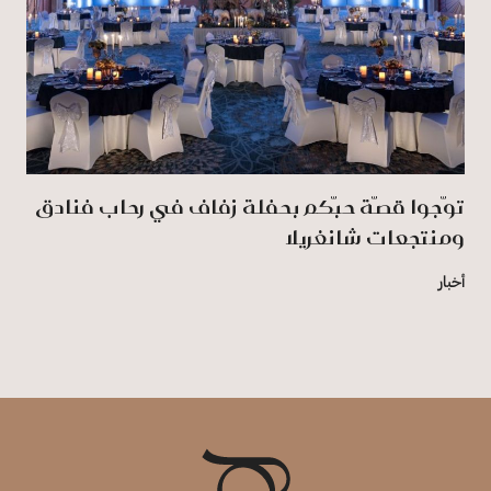
توّجوا قصّة حبّكم بحفلة زفاف في رِحاب فنادق
ومنتجعات شانغريلا
أخبار