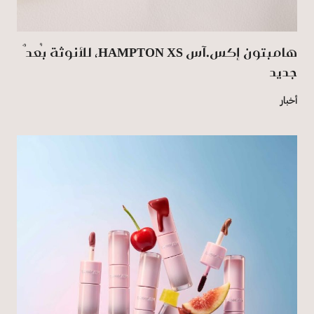
هامبتون إكس.آس HAMPTON XS، للأنوثة بُعدٌ
جديد
أخبار