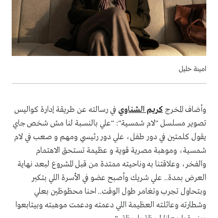
امينة خليل
وأضاف المخرج
كريم الشناوي
في رسالته عن طريقة إدارة كواليس
تصوير مسلسل "لام شمسية": "علي بالنسبة لنا مش شخص جاي
يقول كلمتين في دور طفل، علي دور رئيسي ومهم و صعب في لام
شمسية، وموهبة مصرية قوية و عظيمة تستحق الاهتمام
والفخر، وعلاقتنا به وناحيته ممتدة من قبل المشروع لبعد نهاية
العرض بمدة.. علي شريك وأصبح عضو في الأسرة اللي بتكبر
وبتحاول تجرب وتغامر طول الوقت.. احنا محظوظين بعلي
وشطارته وعائلته العظيمة اللي دعمته ودعمت موهبته وبيتابعوا