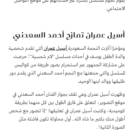
يقوم نجوم المسلسل بنشره عبر حساباتهم على مواقع التواصل
الاجتماعي.
أسيل عمران تمازح أحمد السعدني
ومؤخرًا أثارت النجمة السعودية
أسيل عمران
التي تقدم شخصية
والدة الطفل يوسف في أحداث مسلسل "لام شمسية"؛ حرصت
على مشاركة الجمهور عبر انستجرام بصور طريفة من كواليس
المسلسل والتي جمعتها مع النجم أحمد السعدني الذي يقدم دور
طليقها ووالد ابنها الوحيد.
وظهرت أسيل عمران وهي تقف بجوار الفنان أحمد السعدني في
موقع التصوير، لتعلق على فارق الطول بين كل منهما بطريقة
كوميدية، وكتبت أسيل عمران في تعليقها: "لما تتصور مع شخص
أطول منك بكتير ما شاء الله.. أول محاولة تكون فاشلة مثل
الصورة الثانية".