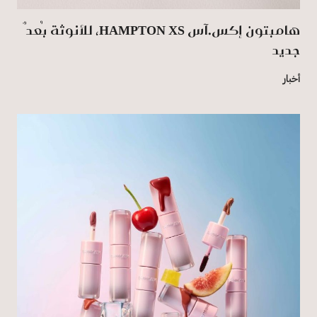
هامبتون إكس.آس HAMPTON XS، للأنوثة بُعدٌ
جديد
أخبار