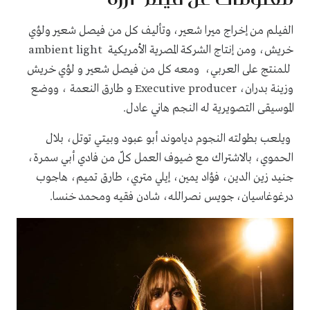
الفيلم من إخراج ميرا شعير، وتأليف كل من فيصل شعير ولؤي
خريش، ومن إنتاج الشركة المصرية الأمريكية ‏ ambient light
للمنتج على العربي، ومعه كل من فيصل شعير و لؤي خريش
وزينة بدران، ‏Executive producer و طارق النعمة ، ووضع
الموسيقى التصويرية له النجم هاني عادل.
ويلعب بطولته النجوم دياموند أبو عبود وبيتي توتل، بلال
الحموي، بالاشتراك مع ضيوف العمل كلّ من فادي أبي سمرة،
جنيد زين الدين، فؤاد يمين، إيلي متري، طارق تميم، هاجوب
درغوغاسيان، جويس نصرالله، شادن فقيه ومحمد خنسا.