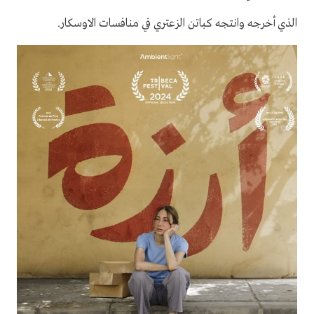
الذي أخرجه وانتجه كباتن الزعتري في منافسات الاوسكار.