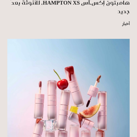
هامبتون إكس.آس HAMPTON XS، للأنوثة بُعدٌ
جديد
أخبار