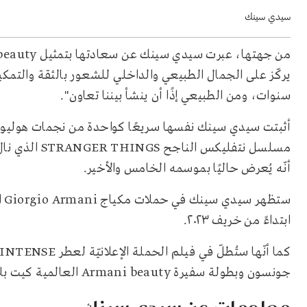
سيدي سينك
من جهتها، عبرت سيدي سينك عن سعادتها بتمثيل
beauty
يركّز على الجمال الطبيعي والداخلي للشعور بالثقة والتمك
سنوات، ومن الطبيعي إذًا أن ينشأ بيننا تعاون".
أثبتت سيدي سينك نفسها سريعًا كواحدة من نجمات هوليوود ا
مسلسل نتفليكس الناجح
STRANGER THINGS
أنّه يُعرض حاليًا بموسمه الخامس والأخير.
ستظهر سيدي سينك في حملات مكياج
Giorgio Armani
ا
ابتداءً من خريف ٢٠٢٣.
كما أنّها ستُطلّ في فيلم الحملة الإعلانيّة لعطر
 INTENSE
جونسون وبطولة سفيرة
Armani beauty
العالمية كيت بل
معلومات عن سيدي سينك