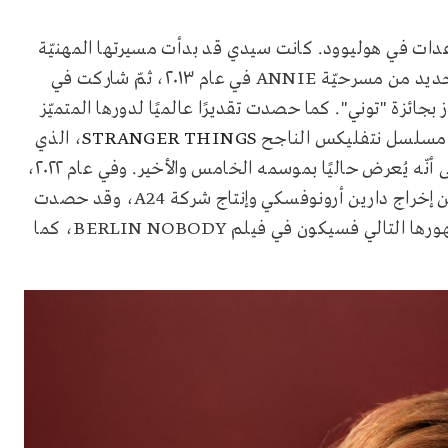
عدات في
هوليوود
. كانت سيدي قد بدأت مسيرتها المهنيّة
لجديد من مسرحيّة
ANNIE
في عام ٢٠١٣، ثمّ شاركت في
 بجائزة "توني".
كما حصدت تقديرًا عالميًا لدورها المتميّز
 مسلسل نتفليكس الناجح
STRANGER THINGS
، الذي
نال استحسان النقّاد بعد إطلاقه في عام ٢٠١٧، مع الإشارة إلى أنّه يُعرض حاليًا بموسمه الخامس والأخير. وفي عام ٢٠٢٢،
 إخراج دارين أرونوفسكي وإنتاج شركة
A24
، وقد حصدت
ا ظهورها التالي فسيكون في فيلم
BERLIN NOBODY
، كما