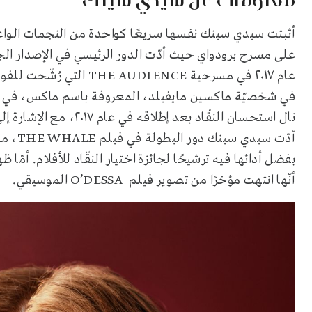
أثبتت سيدي سينك نفسها سريعًا كواحدة من
ال
نجمات
الوا
على مسرح برودواي حيث أدّت الدور الرئيسي في الإصدار ا
عام ٢٠١٧ في مسرحية
THE AUDIENCE
التي رُشّحت للفوز
في شخصيّة ماكسين مايفيلد، المعروفة باسم ماكس، في
أدّت سيدي سينك دور البطولة في فيلم
THE WHALE
، من
بفضل أدائها فيه ترشيحًا لجائزة اختيار النقّاد للأفلام. أمّ
أنّها انتهت مؤخرًا من تصوير فيلم
O’DESSA
الموسيقي
.