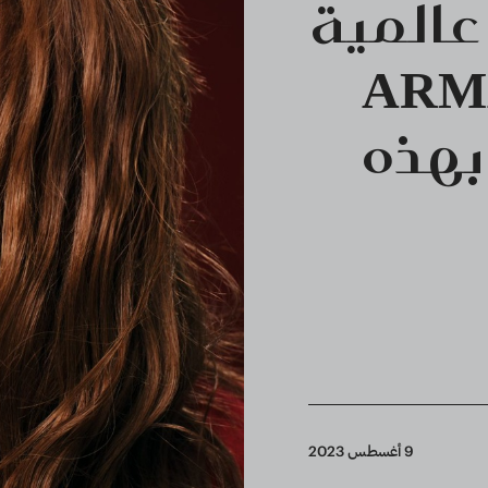
المية
امة ARMANI
ك بهذه
9 أغسطس 2023