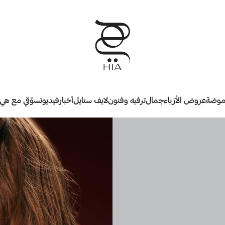
وضة
عروض الأزياء
جمال
ترفيه وفنون
لايف ستايل
أخبار
فيديو
تسوّقي مع هي