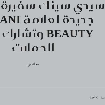
سيدي سينك سفيرة ع
جديدة لعل
BEAUTY وتشار
الحملات
مجلة هي
Breadcru
سية
أخبار