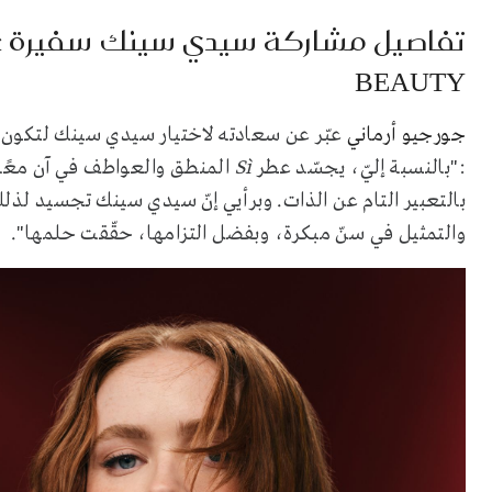
تفاصيل مشاركة
سيدي سينك سفيرة عا
BEAUTY
جورجيو أرماني
عبّر عن سعادته لاختيار سيدي سينك لتكون ال
:"بالنسبة إليّ، يجسّد عطر
Sì
المنطق والعواطف في آن معًا. 
بالتعبير التام عن الذات. وبرأيي إنّ سيدي سينك تجسيد لذل
والتمثيل في سنّ مبكرة، وبفضل التزامها، حقّقت حلمها"