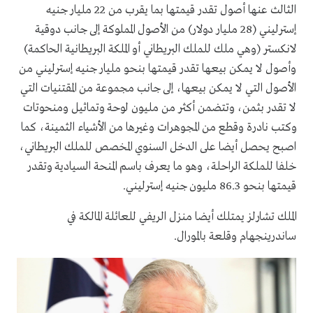
الثالث عنها أصول تقدر قيمتها بما يقرب من 22 مليار جنيه
إسترليني (28 مليار دولار) من الأصول المملوكة إلى جانب دوقية
لانكستر (وهي ملك للملك البريطاني أو الملكة البريطانية الحاكمة)
وأصول لا يمكن بيعها تقدر قيمتها بنحو مليار جنيه إسترليني من
الأصول التي لا يمكن بيعها، إلى جانب مجموعة من المقتنيات التي
لا تقدر بثمن، وتتضمن أكثر من مليون لوحة وتماثيل ومنحوتات
وكتب نادرة وقطع من المجوهرات وغيرها من الأشياء الثمينة، كما
اصبح يحصل أيضا على الدخل السنوي المخصص للملك البريطاني،
خلفا للملكة الراحلة، وهو ما يعرف باسم المنحة السيادية وتقدر
قيمتها بنحو 86.3 مليون جنيه إسترليني
.
الملك تشارلز يمتلك أيضا منزل الريفي للعائلة المالكة في
ساندرينجهام وقلعة بالمورال
.