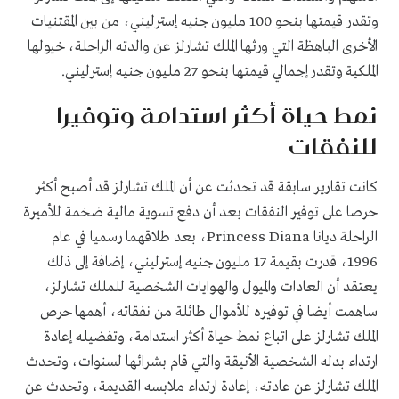
وتقدر قيمتها بنحو 100 مليون جنيه إسترليني، من بين المقتنيات
الأخرى الباهظة التي ورثها الملك تشارلز عن والدته الراحلة، خيولها
الملكية وتقدر إجمالي قيمتها بنحو 27 مليون جنيه إسترليني.
نمط حياة أكثر استدامة وتوفيرا
للنفقات
كانت تقارير سابقة قد تحدثت عن أن الملك تشارلز قد أصبح أكثر
حرصا على توفير النفقات بعد أن دفع تسوية مالية ضخمة للأميرة
الراحلة ديانا
Princess Diana
، بعد طلاقهما رسميا في عام
1996، قدرت بقيمة 17 مليون جنيه إسترليني، إضافة إلى ذلك
يعتقد أن العادات والميول والهوايات الشخصية للملك تشارلز،
ساهمت أيضا في توفيره للأموال طائلة من نفقاته، أهمها حرص
الملك تشارلز على اتباع نمط حياة أكثر استدامة، وتفضيله إعادة
ارتداء بدله الشخصية الأنيقة والتي قام بشرائها لسنوات، وتحدث
الملك تشارلز عن عادته، إعادة ارتداء ملابسه القديمة، وتحدث عن