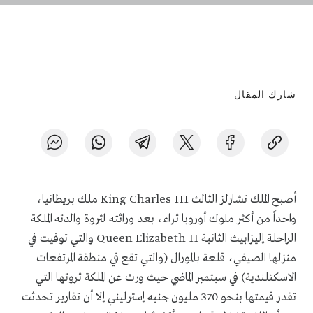
شارك المقال
أصبح الملك تشارلز الثالث
King Charles III
ملك بريطانيا،
واحداً من أكثر ملوك أوروبا ثراء، بعد وراثته لثروة والدته الملكة
الراحلة إليزابيث الثانية
Queen Elizabeth II
والتي توفيت في
منزلها الصيفي، قلعة بالمورال (والتي تقع في منطقة المرتفعات
الاسكتلندية) في سبتمبر الماضي حيث ورث عن الملكة ثروتها التي
تقدر قيمتها بنحو 370 مليون جنيه إسترليني إلا أن تقارير تحدثت