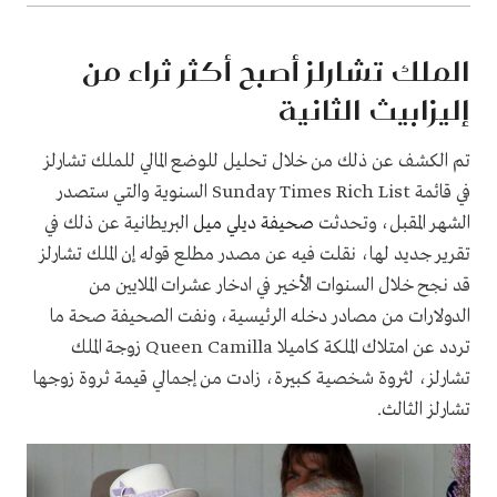
الملك تشارلز أصبح أكثر ثراء من
إليزابيث الثانية
تم الكشف عن ذلك من خلال تحليل للوضع المالي للملك تشارلز
في قائمة
Sunday Times Rich List
السنوية والتي ستصدر
الشهر المقبل، وتحدثت
صحيفة ديلي ميل
البريطانية عن ذلك في
تقرير جديد لها، نقلت فيه عن مصدر مطلع قوله إن الملك تشارلز
قد نجح خلال السنوات الأخير في ادخار عشرات الملايين من
الدولارات من مصادر دخله الرئيسية، ونفت الصحيفة صحة ما
تردد عن امتلاك الملكة كاميلا
Queen Camilla
زوجة الملك
تشارلز، لثروة شخصية كبيرة، زادت من إجمالي قيمة ثروة زوجها
تشارلز الثالث.