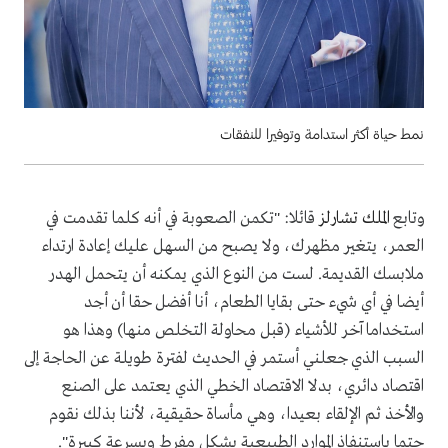
نمط حياة أكثر استدامة وتوفيرا للنفقات
وتابع
الملك تشارلز
قائلا: "تكمن الصعوبة في أنه كلما تقدمت في
العمر، يتغير مظهرك، ولا يصبح من السهل عليك إعادة ارتداء
ملابسك القديمة. لست من النوع الذي يمكنه أن يتحمل الهدر
أيضا في أي شيء حتى بقايا الطعام، أنا أفضل حقا أن أجد
استخداما آخر للأشياء (قبل محاولة التخلص منها) وهذا هو
السبب الذي جعلني أستمر في الحديث لفترة طويلة عن الحاجة إلى
اقتصاد دائري، بدلا الاقتصاد الخطي الذي يعتمد على الصنع
والأخذ ثم الإلقاء بعيدا، وهي مأساة حقيقية، لأننا بذلك نقوم
حتما باستنفاذ الموارد الطبيعية بشكل مفرط وبسرعة كبيرة".