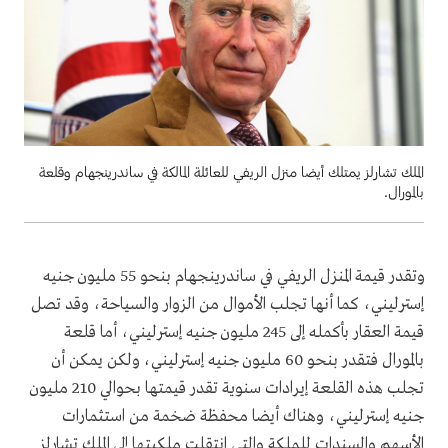
الملك تشارلز يمتلك أيضا منزل الريفي للعائلة المالكة في ساندرينجهام وقلعة
بالمورال.
وتقدر قيمة المنزل الريفي في ساندرينجهام بنحو 55 مليون جنيه
إسترليني، كما أنها تجلب الأموال من الزوار والسياحة، وقد تصل
قيمة العقار بأكمله إلى 245 مليون جنيه إسترليني، أما قلعة
بالمورال فتقدر بنحو 60 مليون جنيه إسترليني، ولكن يمكن أن
تجلب هذه القلعة إيرادات سنوية تقدر قيمتها بحوالي 210 مليون
جنيه إسترليني، وهناك أيضا محفظة ضخمة من استثمارات
الأسهم والسندات للملكة والتي انتقلت ملكيتها إلى الملك تشارلز