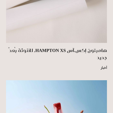
هامبتون إكس.آس HAMPTON XS، للأنوثة بُعدٌ
جديد
أخبار