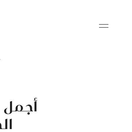
م
أجمل م
الج