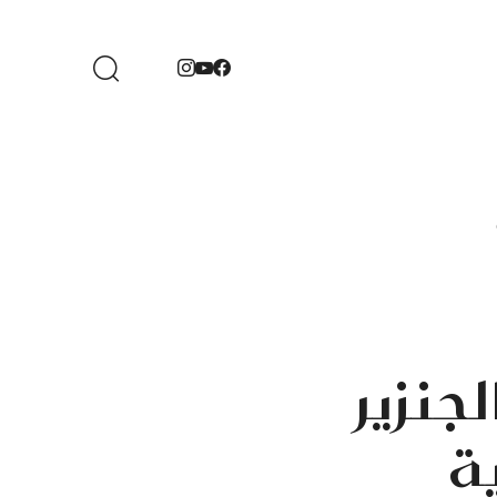
جنزير
ية