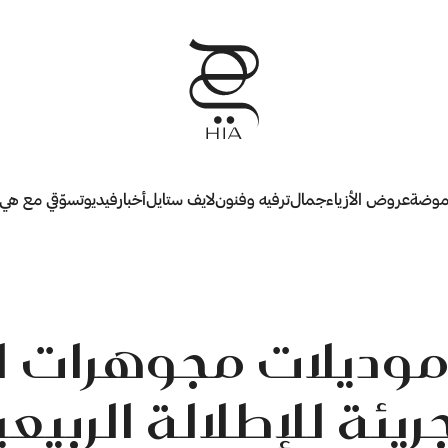
وضة
عروض الأزياء
جمال
ترفيه وفنون
لايف ستايل
أخبار
فيديو
تسوّقي مع هي
وديلات مجوهرات ال
ريئة للإطلالة الربيع