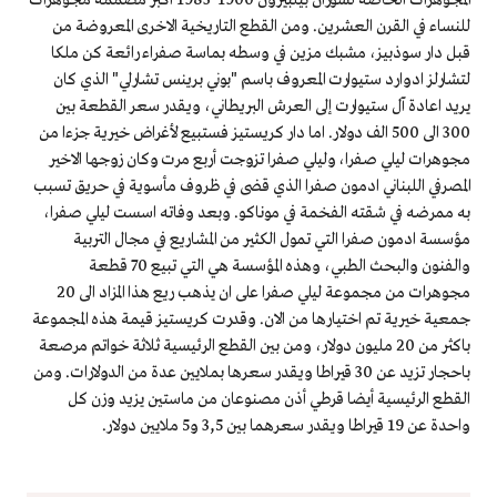
للنساء في القرن العشرين. ومن القطع التاريخية الاخرى المعروضة من
قبل دار سوذبيز، مشبك مزين في وسطه بماسة صفراء رائعة كن ملكا
لتشارلز ادوارد ستيوارت المعروف باسم "بوني برينس تشارلي" الذي كان
يريد اعادة آل ستيوارت إلى العرش البريطاني، ويقدر سعر القطعة بين
300 الى 500 الف دولار. اما دار كريستيز فستبيع لأغراض خيرية جزءا من
مجوهرات ليلي صفرا، وليلي صفرا تزوجت أربع مرت وكان زوجها الاخير
المصرفي اللبناني ادمون صفرا الذي قضى في ظروف مأسوية في حريق تسبب
به ممرضه في شقته الفخمة في موناكو. وبعد وفاته اسست ليلي صفرا،
مؤسسة ادمون صفرا التي تمول الكثير من المشاريع في مجال التربية
والفنون والبحث الطبي، وهذه المؤسسة هي التي تبيع 70 قطعة
مجوهرات من مجموعة ليلي صفرا على ان يذهب ريع هذا المزاد الى 20
جمعية خيرية تم اختيارها من الان. وقدرت كريستيز قيمة هذه المجموعة
باكثر من 20 مليون دولار، ومن بين القطع الرئيسية ثلاثة خواتم مرصعة
باحجار تزيد عن 30 قيراطا ويقدر سعرها بملايين عدة من الدولارات. ومن
القطع الرئيسية أيضا قرطي أذن مصنوعان من ماستين يزيد وزن كل
واحدة عن 19 قيراطا ويقدر سعرهما بين 3,5 و5 ملايين دولار.