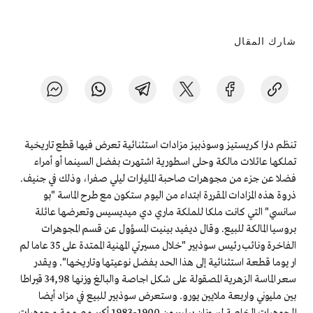
شارك المقال
تنظم دارا كريستيز وسوذبيز مزادات استثنائية تعرض فيها قطع تاريخية
تملكها عائلات مالكة وحلى اسطورية اشتهرت بفضل السينما أو أمراء
فضلا عن جزء من مجوهرات صاحبة المليارات ليلي صفرا، وذلك في جنيف.
ذروة هذه المزادات المقررة ابتداء من اليوم ستكون مع طرح الماسة "بو
سانسي" التي كانت ملكا للملكة ماري دي ميديسيس وتعرضها عائلة
بروسيا المالكة للبيع. وقال ديفيد بينيت المسؤول عن قسم المجوهرات
الفاخرة ونائب رئيس سوذبير "خلال مسيرتي المهنية الممتدة على 35 عاما لم
ار يوما قطعة استثنائية إلى هذا الحد بفضل نوعيتها وتاريخها". ويقدر
سعر الماسة الزهرية المصقولة على شكل اجاصة والبالغ وزنها 34,98 قيراطا
بين مليوني واربعة ملايين يورو. وستعرض سوذبير للبيع في مزاد أيضا
المجوهرات الخاصة لسوزان بيلبيرون 1900-1983 أكبر مصممة مجوهرات