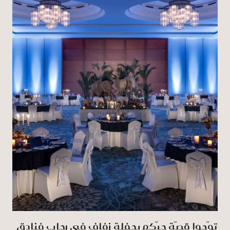
توّجوا قصّة حبّكم بحفلة زفاف في رِحاب فنادق